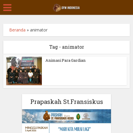
Beranda
»
animator
Tag - animator
Animasi Para Gardian
Prapaskah St.Fransiskus