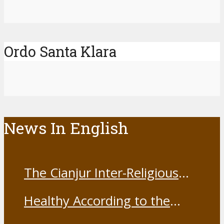
Ordo Santa Klara
News In English
The Cianjur Inter-Religious
Harmony Forum held the Covid-
Healthy According to the
19 Vaccine
Franciscans