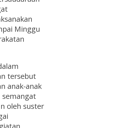
at
laksanakan
ampai Minggu
rakatan
 dalam
an tersebut
n anak-anak
n semangat
n oleh suster
gai
giatan