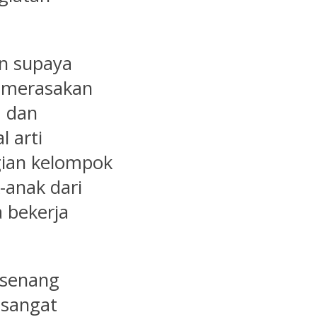
an supaya
a merasakan
 dan
 arti
ian kelompok
anak dari
 bekerja
a senang
 sangat