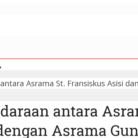
ntara Asrama St. Fransiskus Asisi d
daraan antara Asram
ra dengan Asrama G