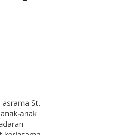
h asrama St.
a anak-anak
adaran
 kerjasama