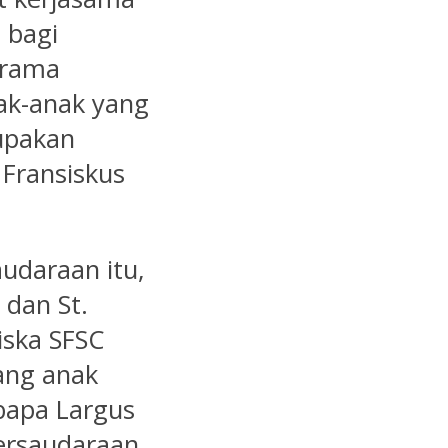
 bagi
srama
ak-anak yang
rupakan
Fransiskus
udaraan itu,
 dan St.
iska SFSC
ang anak
bapa Largus
ersaudaraan