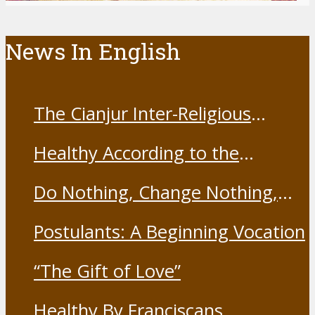
News In English
The Cianjur Inter-Religious
Harmony Forum held the Covid-
Healthy According to the
19 Vaccine
Franciscans
Do Nothing, Change Nothing,
Resist Nothing
Postulants: A Beginning Vocation
“The Gift of Love”
Healthy By Franciscans