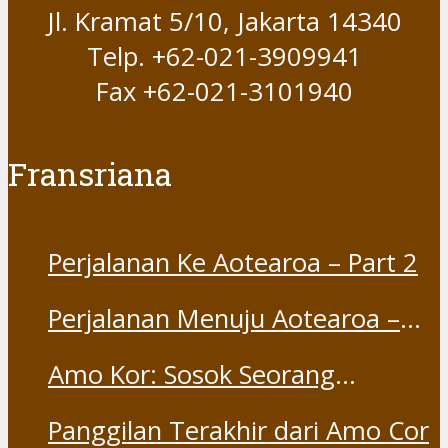
Jl. Kramat 5/10, Jakarta 14340
Telp. +62-021-3909941
Fax +62-021-3101940
Fransriana
Perjalanan Ke Aotearoa – Part 2
Perjalanan Menuju Aotearoa –
Part 1
Amo Kor: Sosok Seorang
“Saudara” dan “Dina” yang
Panggilan Terakhir dari Amo Cor
Otentik