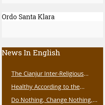
Ordo Santa Klara
News In English
The Cianjur Inter-Religious
Harmony Forum held the Covid-
Healthy According to the
19 Vaccine
Franciscans
Do Nothing, Change Nothing,