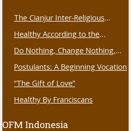
The Cianjur Inter-Religious
Harmony Forum held the Covid-
Healthy According to the
19 Vaccine
Franciscans
Do Nothing, Change Nothing,
Resist Nothing
Postulants: A Beginning Vocation
“The Gift of Love”
Healthy By Franciscans
OFM Indonesia