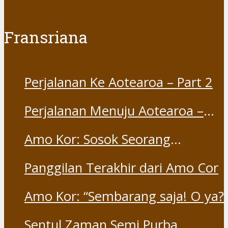
Fransriana
Perjalanan Ke Aotearoa – Part 2
Perjalanan Menuju Aotearoa –
Part 1
Amo Kor: Sosok Seorang
“Saudara” dan “Dina” yang
Panggilan Terakhir dari Amo Cor
Otentik
Amo Kor: “Sembarang saja! O ya?
Sentul Zaman Semi Purba