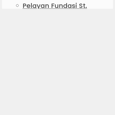
Pelayan Fundasi St.
Antonio de Lisboa
Spiritualitas Fransiskan
St. Fransiskus Assisi
Riwayat Hidup St.
Fransiskus Assisi
Kronologi Riwayat
Hidup Fransiskus
Warisan St. Fransiskus
Assisi
Ibadat Fransiskan