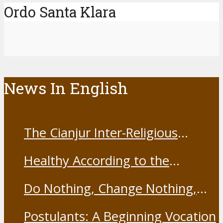
Ordo Santa Klara
News In English
The Cianjur Inter-Religious
Harmony Forum held the Covid-
Healthy According to the
19 Vaccine
Franciscans
Do Nothing, Change Nothing,
Resist Nothing
Postulants: A Beginning Vocation