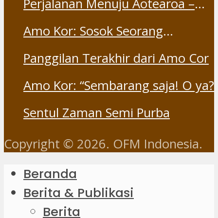
Perjalanan Menuju Aotearoa –
Part 1
Amo Kor: Sosok Seorang
“Saudara” dan “Dina” yang
Panggilan Terakhir dari Amo Cor
Otentik
Amo Kor: “Sembarang saja! O ya?
Sentul Zaman Semi Purba
Copyright © 2026. OFM Indonesia.
Beranda
Berita & Publikasi
Berita