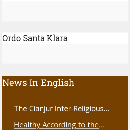
Ordo Santa Klara
News In English
The Cianjur Inter-Religious
Harmony Forum held the Covid-
Healthy According to the
19 Vaccine