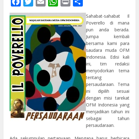
Facebook
Twitter
Email
WhatsApp
Print
Share
Sahabat-sahabat Il
Poverello di mana
pun anda berada.
Jumpa kembali
bersama kami para
saudara muda OFM
Indonesia. Edisi kali
ini, tim redaksi
menyodorkan tema
tentang
persaudaraan. Tema
ini dipilih sesuai
dengan misi tarekat
OFM Indonesia yang
menjadikan tahun ini
sebagai tahun
persaudaraan.
Ada sekumpulan pertanyaan. Mengapa harus berbicara