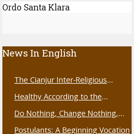
Ordo Santa Klara
News In English
The Cianjur Inter-Religious
Harmony Forum held the Covid-
Healthy According to the
19 Vaccine
Franciscans
Do Nothing, Change Nothing,
Resist Nothing
Postulants: A Beginning Vocation