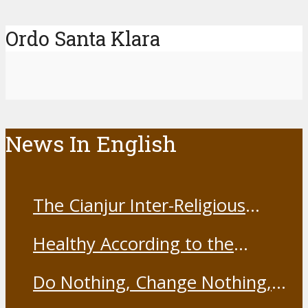
Ordo Santa Klara
News In English
The Cianjur Inter-Religious
Harmony Forum held the Covid-
Healthy According to the
19 Vaccine
Franciscans
Do Nothing, Change Nothing,
Resist Nothing