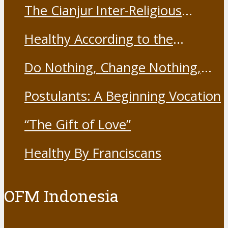
The Cianjur Inter-Religious
Harmony Forum held the Covid-
Healthy According to the
19 Vaccine
Franciscans
Do Nothing, Change Nothing,
Resist Nothing
Postulants: A Beginning Vocation
“The Gift of Love”
Healthy By Franciscans
OFM Indonesia