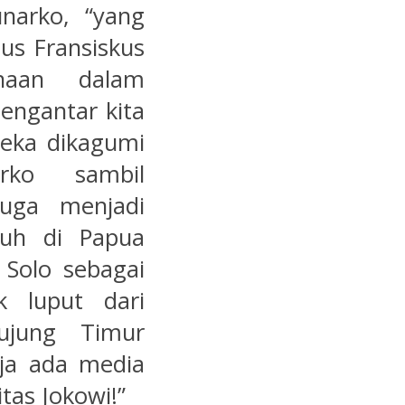
unarko, “yang
us Fransiskus
naan dalam
engantar kita
eka dikagumi
rko sambil
uga menjadi
auh di Papua
 Solo sebagai
k luput dari
ujung Timur
saja ada media
tas Jokowi!”