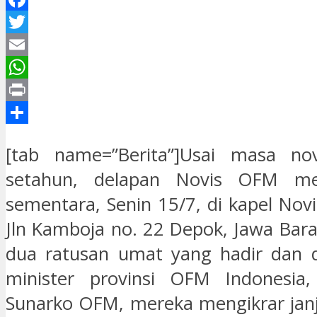
Facebook
Twitter
Email
WhatsApp
Print
Share
[tab name=”Berita”]Usai masa nov
setahun, delapan Novis OFM men
sementara, Senin 15/7, di kapel Novi
Jln Kamboja no. 22 Depok, Jawa Bara
dua ratusan umat yang hadir dan 
minister provinsi OFM Indonesia, 
Sunarko OFM, mereka mengikrar janj