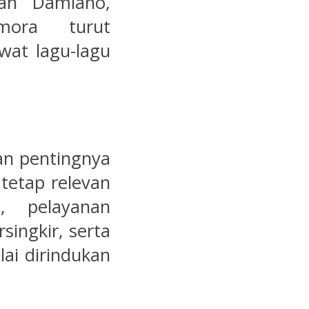
an Damiano,
mora turut
wat lagu-lagu
n pentingnya
 tetap relevan
, pelayanan
singkir, serta
lai dirindukan