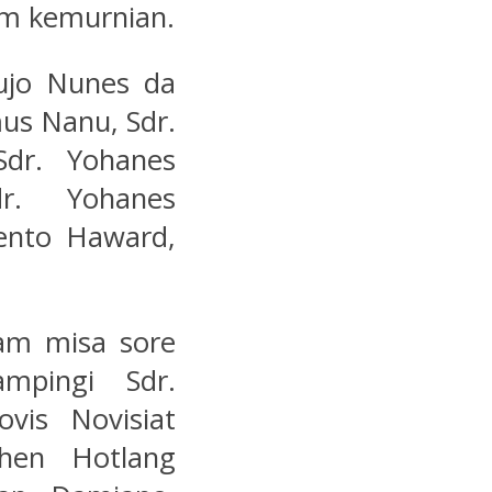
am kemurnian.
ujo Nunes da
mus Nanu, Sdr.
Sdr. Yohanes
r. Yohanes
vento Haward,
.
am misa sore
ampingi Sdr.
vis Novisiat
hen Hotlang