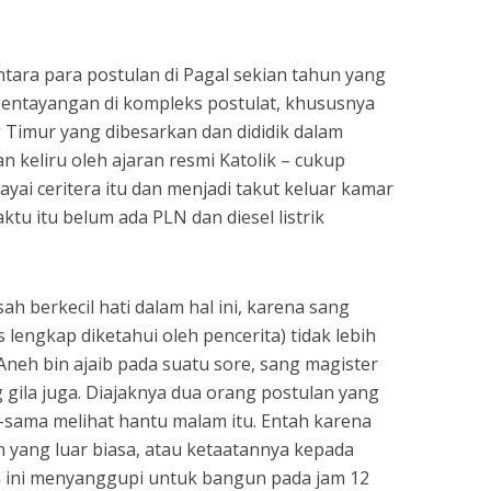
sApp
nt
Share
antara para postulan di Pagal sekian tahun yang
gentayangan di kompleks postulat, khususnya
 Timur yang dibesarkan dan dididik dalam
n keliru oleh ajaran resmi Katolik – cukup
ai ceritera itu dan menjadi takut keluar kamar
tu itu belum ada PLN dan diesel listrik
ah berkecil hati dalam hal ini, karena sang
 lengkap diketahui oleh pencerita) tidak lebih
Aneh bin ajaib pada suatu sore, sang magister
 gila juga. Diajaknya dua orang postulan yang
-sama melihat hantu malam itu. Entah karena
n yang luar biasa, atau ketaatannya kepada
n ini menyanggupi untuk bangun pada jam 12