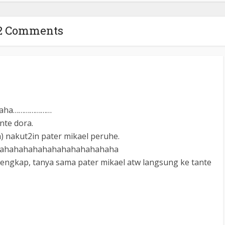
2 Comments
haha…………………
ante dora.
a) nakut2in pater mikael peruhe.
ahahahahahahahahahahahaha
h lengkap, tanya sama pater mikael atw langsung ke tante