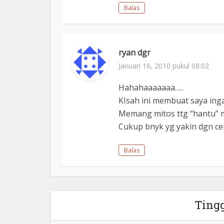
Balas
ryan dgr
Januari 16, 2010 pukul 08:02
Hahahaaaaaaa…..
KIsah ini membuat saya ingat
Memang mitos ttg “hantu” ma
Cukup bnyk yg yakin dgn ceri
Balas
Ting