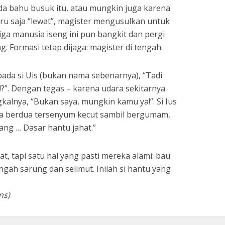
da bahu busuk itu, atau mungkin juga karena
aru saja “lewat”, magister mengusulkan untuk
tiga manusia iseng ini pun bangkit dan pergi
 Formasi tetap dijaga: magister di tengah.
epada si Uis (bukan nama sebenarnya), “Tadi
!?”. Dengan tegas – karena udara sekitarnya
gkalnya, “Bukan saya, mungkin kamu ya!”. Si Ius
a berdua tersenyum kecut sambil bergumam,
yang … Dasar hantu jahat.”
, tapi satu hal yang pasti mereka alami: bau
gah sarung dan selimut. Inilah si hantu yang
ns)