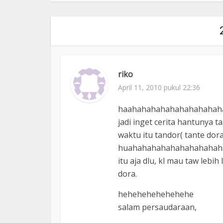
riko
April 11, 2010 pukul 22:36
haahahahahahahahahaha
jadi inget cerita hantunya t
waktu itu tandor( tante dor
huahahahahahahahahahah
itu aja dlu, kl mau taw lebi
dora.
hehehehehehehehe
salam persaudaraan,