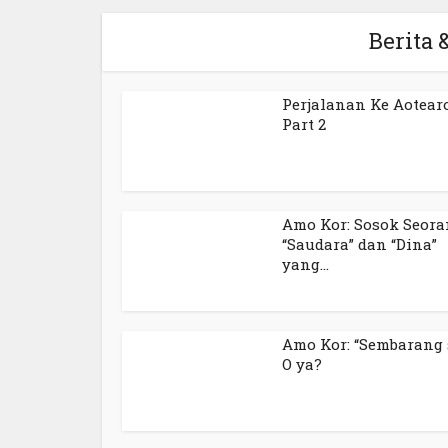
Berita &
Perjalanan Ke Aotear
Part 2
Amo Kor: Sosok Seor
“Saudara” dan “Dina”
yang...
Amo Kor: “Sembarang 
O ya?