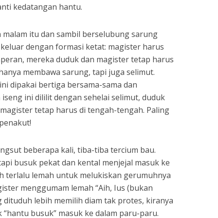
ti kedatangan hantu.
malam itu dan sambil berselubung sarung
keluar dengan formasi ketat: magister harus
emperan, mereka duduk dan magister tetap harus
ak hanya membawa sarung, tapi juga selimut.
ini dipakai bertiga bersama-sama dan
iseng ini dililit dengan sehelai selimut, duduk
 magister tetap harus di tengah-tengah. Paling
penakut!
ingsut beberapa kali, tiba-tiba tercium bau.
api busuk pekat dan kental menjejal masuk ke
h terlalu lemah untuk melukiskan gerumuhnya
agister menggumam lemah “Aih, Ius (bukan
dituduh lebih memilih diam tak protes, kiranya
k “hantu busuk” masuk ke dalam paru-paru.