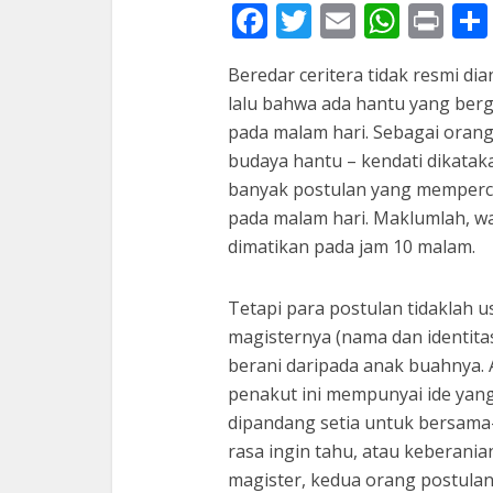
Facebook
Twitter
Email
What
Pri
Beredar ceritera tidak resmi di
lalu bahwa ada hantu yang ber
pada malam hari. Sebagai orang
budaya hantu – kendati dikataka
banyak postulan yang mempercay
pada malam hari. Maklumlah, wak
dimatikan pada jam 10 malam.
Tetapi para postulan tidaklah us
magisternya (nama dan identitas
berani daripada anak buahnya. 
penakut ini mempunyai ide yang
dipandang setia untuk bersama
rasa ingin tahu, atau keberania
magister, kedua orang postula