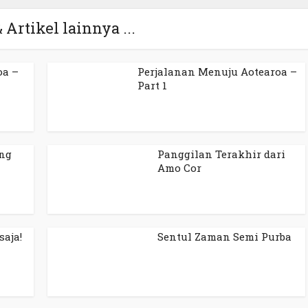
 Artikel lainnya ...
oa –
Perjalanan Menuju Aotearoa –
Part 1
ang
Panggilan Terakhir dari
Amo Cor
saja!
Sentul Zaman Semi Purba