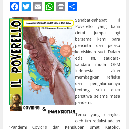
Facebook
Twitter
Email
WhatsApp
Print
Share
Sahabat-sahabat Il
Poverello yang kami
cintai. Jumpa lagi
bersama kami para
pencinta dan pelaku
kemiskinan suci. Dalam
edisi ini, saudara-
saudara muda OFM
Indonesia akan
membagikan refleksi
dan pengalamannya
tentang suka duka
peristiwa selama masa
pandemi.
Tema yang diangkat
oleh tim redaksi adalah
“Pandemi Covid19 dan Kehidupan umat Katolik”.