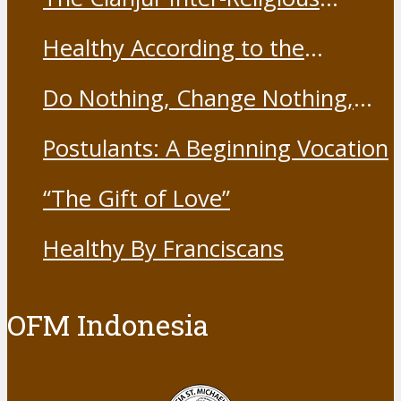
Harmony Forum held the Covid-
Healthy According to the
19 Vaccine
Franciscans
Do Nothing, Change Nothing,
Resist Nothing
Postulants: A Beginning Vocation
“The Gift of Love”
Healthy By Franciscans
OFM Indonesia