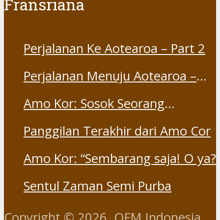
Fransriana
Perjalanan Ke Aotearoa – Part 2
Perjalanan Menuju Aotearoa –
Part 1
Amo Kor: Sosok Seorang
“Saudara” dan “Dina” yang
Panggilan Terakhir dari Amo Cor
Otentik
Amo Kor: “Sembarang saja! O ya?
Sentul Zaman Semi Purba
Copyright © 2026. OFM Indonesia.