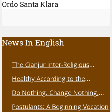
Ordo Santa Klara
News In English
The Cianjur Inter-Religious
Harmony Forum held the Covid-
Healthy According to the
19 Vaccine
Franciscans
Do Nothing, Change Nothing,
Resist Nothing
Postulants: A Beginning Vocation