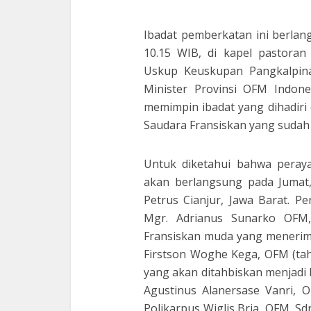
Ibadat pemberkatan ini berlan
10.15 WIB, di kapel pastoran
Uskup Keuskupan Pangkalpin
Minister Provinsi OFM Indon
memimpin ibadat yang dihadiri
Saudara Fransiskan yang sudah 
Untuk diketahui bahwa peray
akan berlangsung pada Jumat, 
Petrus Cianjur, Jawa Barat. Pe
Mgr. Adrianus Sunarko OFM,
Fransiskan muda yang menerima
Firstson Woghe Kega, OFM (tah
yang akan ditahbiskan menjadi 
Agustinus Alanersase Vanri, O
Polikarpus Wiglis Bria, OFM, Sd