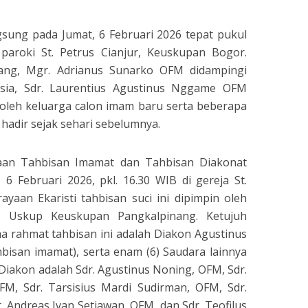
gsung pada Jumat, 6 Februari 2026 tepat pukul
 paroki St. Petrus Cianjur, Keuskupan Bogor.
ang, Mgr. Adrianus Sunarko OFM didampingi
esia, Sdr. Laurentius Agustinus Nggame OFM
 oleh keluarga calon imam baru serta beberapa
hadir sejak sehari sebelumnya.
aan Tahbisan Imamat dan Tahbisan Diakonat
6 Februari 2026, pkl. 16.30 WIB di gereja St.
rayaan Ekaristi tahbisan suci ini dipimpin oleh
 Uskup Keuskupan Pangkalpinang. Ketujuh
 rahmat tahbisan ini adalah Diakon Agustinus
bisan imamat), serta enam (6) Saudara lainnya
Diakon adalah Sdr. Agustinus Noning, OFM, Sdr.
FM, Sdr. Tarsisius Mardi Sudirman, OFM, Sdr.
r. Andreas Ivan Setiawan, OFM, dan Sdr. Teofilus