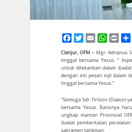
Facebook
Twitter
Email
What
Pri
Cianjur, OFM –
Mgr. Adrianus 
tinggal bersama Yesus. “ Asp
untuk ditekankan dalam ibadat 
dengan inti pesan injil dalam i
tinggal bersama Yesus.”
“Semoga Sdr. Firtson (Diakon ya
bersama Yesus. Basisnya haru
ungkap mantan Provinsial OFM
ibadat pemberkatan peralatan
sakramen tahbisan.