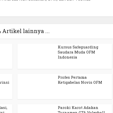
 Artikel lainnya ...
Kursus Safeguarding
Saudara Muda OFM
Indonesia
Profes Pertama
vinsi
Ketigabelas Novis OFM
asi,
Paroki Karot Adakan
si:
Turnamen GTA Voleyball