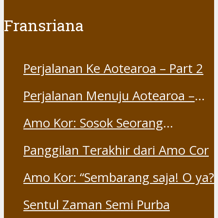
Fransriana
Perjalanan Ke Aotearoa – Part 2
Perjalanan Menuju Aotearoa –
Part 1
Amo Kor: Sosok Seorang
“Saudara” dan “Dina” yang
Panggilan Terakhir dari Amo Cor
Otentik
Amo Kor: “Sembarang saja! O ya?
Sentul Zaman Semi Purba