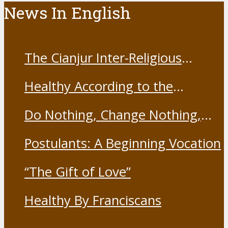
News In English
The Cianjur Inter-Religious
Harmony Forum held the Covid-
Healthy According to the
19 Vaccine
Franciscans
Do Nothing, Change Nothing,
Resist Nothing
Postulants: A Beginning Vocation
“The Gift of Love”
Healthy By Franciscans