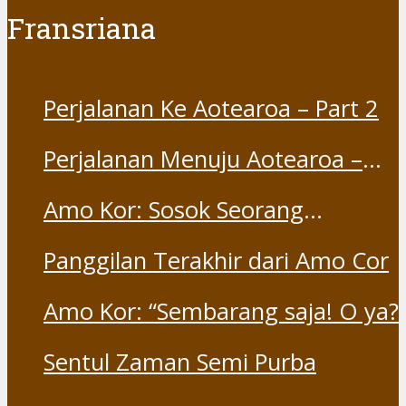
Fransriana
Perjalanan Ke Aotearoa – Part 2
Perjalanan Menuju Aotearoa –
Part 1
Amo Kor: Sosok Seorang
“Saudara” dan “Dina” yang
Panggilan Terakhir dari Amo Cor
Otentik
Amo Kor: “Sembarang saja! O ya?
Sentul Zaman Semi Purba