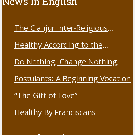
News In English
The Cianjur Inter-Religious
Harmony Forum held the Covid-
Healthy According to the
19 Vaccine
Franciscans
Do Nothing, Change Nothing,
Resist Nothing
Postulants: A Beginning Vocation
“The Gift of Love”
Healthy By Franciscans