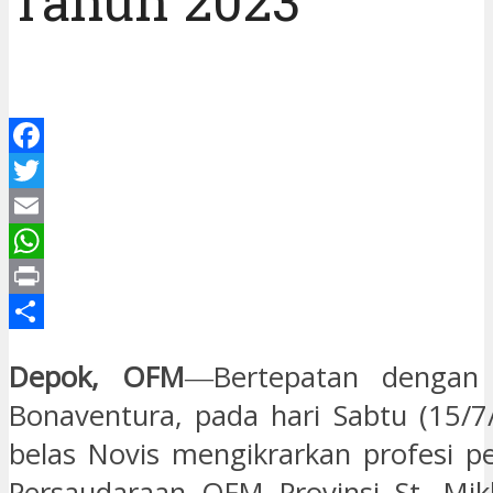
Tahun 2023
Facebook
Twitter
Email
WhatsApp
Print
Share
Depok, OFM
―Bertepatan dengan 
Bonaventura, pada hari Sabtu (15/7
belas Novis mengikrarkan profesi 
Persaudaraan OFM Provinsi St. Mik