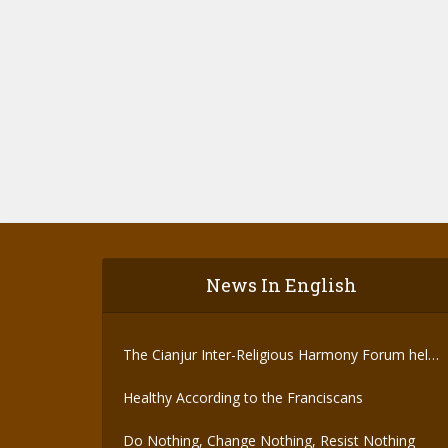
News In English
The Cianjur Inter-Religious Harmony Forum held
the Covid-19 Vaccine
Healthy According to the Franciscans
Do Nothing, Change Nothing, Resist Nothing