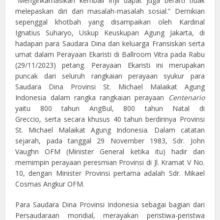
“Menginkarnasikan kembali Injil dapat juga berarti tidak
melepaskan diri dari masalah-masalah sosial.” Demikian
sepenggal khotbah yang disampaikan oleh Kardinal
Ignatius Suharyo, Uskup Keuskupan Agung Jakarta, di
hadapan para Saudara Dina dan keluarga Fransiskan serta
umat dalam Perayaan Ekaristi di Ballroom Vitra pada Rabu
(29/11/2023) petang. Perayaan Ekaristi ini merupakan
puncak dari seluruh rangkaian perayaan syukur para
Saudara Dina Provinsi St. Michael Malaikat Agung
Indonesia dalam rangka rangkaian perayaan
Centenario
yaitu 800 tahun AngBul, 800 tahun Natal di
Greccio, serta secara khusus 40 tahun berdirinya Provinsi
St. Michael Malaikat Agung Indonesia. Dalam catatan
sejarah, pada tanggal 29 November 1983, Sdr. John
Vaughn OFM (Minister General ketika itu) hadir dan
memimpin perayaan peresmian Provinsi di Jl. Kramat V No.
10, dengan Minister Provinsi pertama adalah Sdr. Mikael
Cosmas Angkur OFM.
Para Saudara Dina Provinsi Indonesia sebagai bagian dari
Persaudaraan mondial, merayakan peristiwa-peristwa