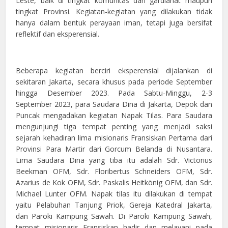
Leste, baik di tingkat komunitas dan gardianat maupun
tingkat Provinsi. Kegiatan-kegiatan yang dilakukan tidak
hanya dalam bentuk perayaan iman, tetapi juga bersifat
reflektif dan eksperensial.
Beberapa kegiatan berciri eksperensial dijalankan di
sekitaran Jakarta, secara khusus pada periode September
hingga Desember 2023. Pada Sabtu-Minggu, 2-3
September 2023, para Saudara Dina di Jakarta, Depok dan
Puncak mengadakan kegiatan Napak Tilas. Para Saudara
mengunjungi tiga tempat penting yang menjadi saksi
sejarah kehadiran lima misionaris Fransiskan Pertama dari
Provinsi Para Martir dari Gorcum Belanda di Nusantara.
Lima Saudara Dina yang tiba itu adalah Sdr. Victorius
Beekman OFM, Sdr. Floribertus Schneiders OFM, Sdr.
Azarius de Kok OFM, Sdr. Paskalis Heitkönig OFM, dan Sdr.
Michael Lunter OFM. Napak tilas itu dilakukan di tempat
yaitu Pelabuhan Tanjung Priok, Gereja Katedral Jakarta,
dan Paroki Kampung Sawah. Di Paroki Kampung Sawah,
tempat misionaris Fransiskan hadir dan melayani pada