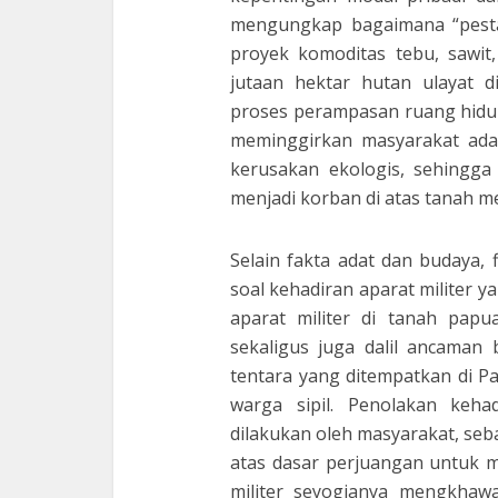
mengungkap bagaimana “pesta”
proyek komoditas tebu, sawit
jutaan hektar hutan ulayat d
proses perampasan ruang hidup
meminggirkan masyarakat adat s
kerusakan ekologis, sehingga
menjadi korban di atas tanah me
Selain fakta adat dan budaya,
soal kehadiran aparat militer 
aparat militer di tanah papu
sekaligus juga dalil ancaman 
tentara yang ditempatkan di Pa
warga sipil. Penolakan keh
dilakukan oleh masyarakat, seb
atas dasar perjuangan untuk m
militer seyogianya mengkhaw