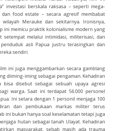
 investasi berskala raksasa – seperti mega-
, dan food estate – secara agresif membabat
i wilayah Merauke dan sekitarnya. Ironisnya,
 ini memicu praktik kolonialisme modern yang
etempat melalui intimidasi, militerisasi, dan
 penduduk asli Papua justru terasingkan dan
reka sendiri.
 film ini juga menggambarkan secara gamblang
yang diiming-iming sebagai pengaman. Kehadiran
a bisa disebut sebagai sebuah upaya agresi
bagi warga. Saat ini terdapat 56.000 personel
pua. Ini setara dengan 1 personil menjaga 100
adiran dan pembukaan markas militer terus
ab ini bukan hanya soal keselamatan tetapi juga
enjaga hutan sebagai tanah Ulayat. Kehadiran
atirkan masyarakat, sebab masih ada trauma