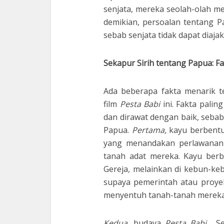
senjata, mereka seolah-olah
demikian, persoalan tentang Pa
sebab senjata tidak dapat diajak
Sekapur Sirih tentang Papua: F
Ada beberapa fakta menarik t
film
Pesta Babi
ini. Fakta palin
dan dirawat dengan baik, sebab
Papua.
Pertama,
kayu berbentu
yang menandakan perlawanan 
tanah adat mereka. Kayu berbe
Gereja, melainkan di kebun-keb
supaya pemerintah atau proye
menyentuh tanah-tanah mereka
Kedua,
budaya
Pesta Babi
. Se