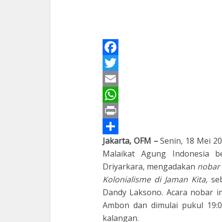
Facebook
Twitter
Email
WhatsApp
Print
Jakarta,
OFM –
Senin, 18 Mei 2
Share
Malaikat Agung Indonesia 
Driyarkara, mengadakan
nobar
Kolonialisme di Jaman Kita,
se
Dandy Laksono. Acara nobar i
Ambon dan dimulai pukul 19:
kalangan.