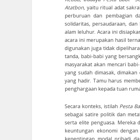
Atatbon,
yaitu ritual adat sakr
perburuan dan pembagian da
solidaritas, persaudaraan, da
alam leluhur. Acara ini disiap
acara ini merupakan hasil tern
digunakan juga tidak dipelihara
tanda, babi-babi yang bersangk
masyarakat akan mencari babi-b
yang sudah dimasak, dimakan d
yang hadir. Tamu harus membe
penghargaan kepada tuan ruma
Secara konteks, istilah
Pesta Ba
sebagai satire politik dan meta
serta elite penguasa. Mereka
keuntungan ekonomi dengan 
kepentingan modal pribadi dan