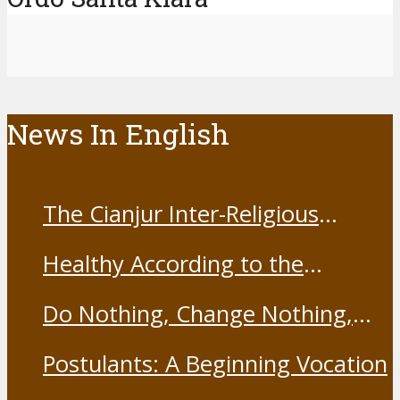
News In English
The Cianjur Inter-Religious
Harmony Forum held the Covid-
Healthy According to the
19 Vaccine
Franciscans
Do Nothing, Change Nothing,
Resist Nothing
Postulants: A Beginning Vocation