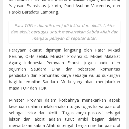
Yayasan Fransiskus Jakarta, Panti Asuhan Vincentius, dan
Paroki Baradatu Lampung.
Para TOPer dilantik menjadi lektor dan akolit. Lektor
dan akolit bertugas untuk mewartakan Sabda Allah dan
menjadi pelayan di seputar altar.
Perayaan ekaristi dipimpin langsung oleh Pater Mikael
Peruhe, OFM selaku Minister Provinsi St. Mikael Malaikat
Agung Indonesia. Perayaan Ekaristi juga dihadiri oleh
sejumlah Saudara Dina dari beberapa komunitas
pendidikan dan komunitas karya sebagai wujud dukungan
bagi kesembilan Saudara Muda yang akan menjalankan
masa TOP dan TOK.
Minister Provinsi dalam kotbahnya menekankan aspek
kesetiaan dalam melaksanakan tugas-tugas karya pastoral
sebagai lektor dan akolit. “Tugas karya pastoral sebagai
lektor dan akolit adalah turut ambil bagian dalam
mewartakan sabda Allah di tengah-tengah medan pastoral