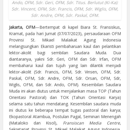
Ando, OFM, Sdr. Geri, OFM, Sdr. Titus. Berlutut (Ki-Ka):
Sdr. Vincent, OFM, Sdr. Francis, OFM, Sdr. Wiglis, OFM,
Sdr. Andre, OFM, Sdr. Paskal, OFM.
Jakarta, OFM
—Bertempat di kapel Biara St. Fransiskus,
Kramat, pada hari Jumat (07/07/2023), persaudaraan OFM
Provinsi St. Mikael Malaikat Agung Indonesia
melangsungkan Ekaristi pembaharuan kaul dan pelantikan
lektor-akolit bagi sembilan Saudara Muda. Dua
diantaranya, yakni Sdr. Geri, OFM dan Sdr. Irfan, OFM
membaharui kaul dan tujuh yang lain dilantik menjadi
lektor-akolit (Sdr. Francis, OFM, Sdr. Vinsen, OFM, Sdr.
Paskal, OFM, Sdr. Andre, OFM, Sdr. Orsan, OFM, Sdr,
Wiglis, OFM, dan Sdr. Ando, OFM). Kesembilan Saudara
Muda ini akan diutus untuk menjalankan masa TOP (Tahun
Orientasi Pastoral) dan TOK (Tahun Orientasi Karya)
selama satu tahun mendatang. Kesembilan saudara muda
ini diutus ke beberapa tempat tugas pastoral dan karya;
Ekopastoral Atambua, Postulan Pagal, Seminari Menengah
(Mataloko dan Kisol),
Fransiscan Media Centre
,
Sekretariat Provinsi St. Mikael Malaikat Agung Indonesia,