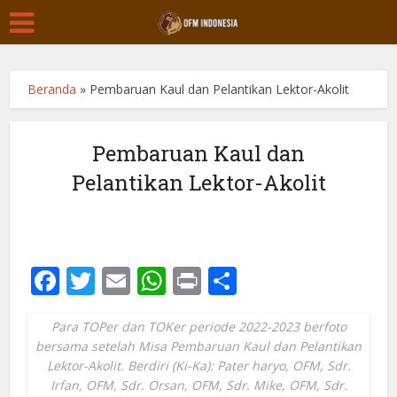
Beranda
»
Pembaruan Kaul dan Pelantikan Lektor-Akolit
Pembaruan Kaul dan
Pelantikan Lektor-Akolit
Facebook
Twitter
Email
WhatsApp
Print
Share
Para TOPer dan TOKer periode 2022-2023 berfoto
bersama setelah Misa Pembaruan Kaul dan Pelantikan
Lektor-Akolit. Berdiri (Ki-Ka): Pater haryo, OFM, Sdr.
Irfan, OFM, Sdr. Orsan, OFM, Sdr. Mike, OFM, Sdr.