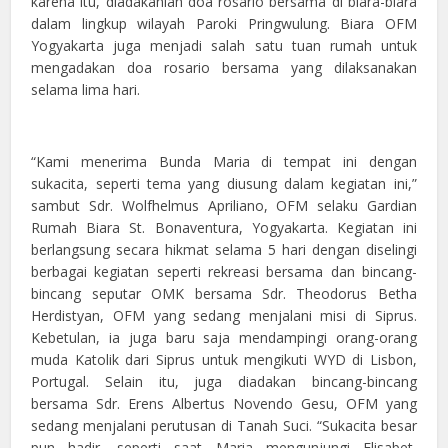
karena itu, diadakanlah doa rosario bersama di biara-biara
dalam lingkup wilayah Paroki Pringwulung. Biara OFM
Yogyakarta juga menjadi salah satu tuan rumah untuk
mengadakan doa rosario bersama yang dilaksanakan
selama lima hari.
“Kami menerima Bunda Maria di tempat ini dengan
sukacita, seperti tema yang diusung dalam kegiatan ini,”
sambut Sdr. Wolfhelmus Apriliano, OFM selaku Gardian
Rumah Biara St. Bonaventura, Yogyakarta. Kegiatan ini
berlangsung secara hikmat selama 5 hari dengan diselingi
berbagai kegiatan seperti rekreasi bersama dan bincang-
bincang seputar OMK bersama Sdr. Theodorus Betha
Herdistyan, OFM yang sedang menjalani misi di Siprus.
Kebetulan, ia juga baru saja mendampingi orang-orang
muda Katolik dari Siprus untuk mengikuti WYD di Lisbon,
Portugal. Selain itu, juga diadakan bincang-bincang
bersama Sdr. Erens Albertus Novendo Gesu, OFM yang
sedang menjalani perutusan di Tanah Suci. “Sukacita besar
pun hadir, seperti saat Maria mengunjungi Elisabet,