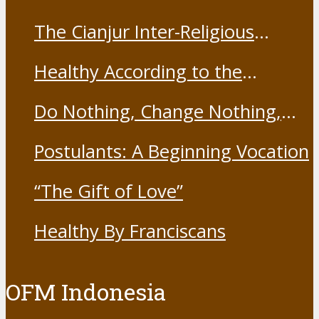
The Cianjur Inter-Religious
Harmony Forum held the Covid-
Healthy According to the
19 Vaccine
Franciscans
Do Nothing, Change Nothing,
Resist Nothing
Postulants: A Beginning Vocation
“The Gift of Love”
Healthy By Franciscans
OFM Indonesia