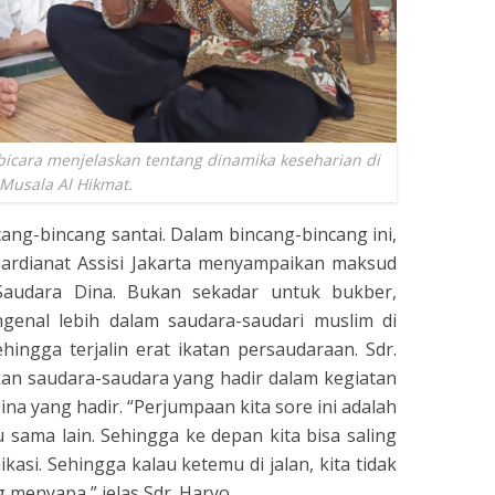
icara menjelaskan tentang dinamika keseharian di
Musala Al Hikmat.
cang-bincang santai. Dalam bincang-bincang ini,
ardianat Assisi Jakarta menyampaikan maksud
Saudara Dina. Bukan sekadar untuk bukber,
enal lebih dalam saudara-saudari muslim di
ingga terjalin erat ikatan persaudaraan. Sdr.
n saudara-saudara yang hadir dalam kegiatan
ina yang hadir. “Perjumpaan kita sore ini adalah
sama lain. Sehingga ke depan kita bisa saling
si. Sehingga kalau ketemu di jalan, kita tidak
 menyapa,” jelas Sdr. Haryo.