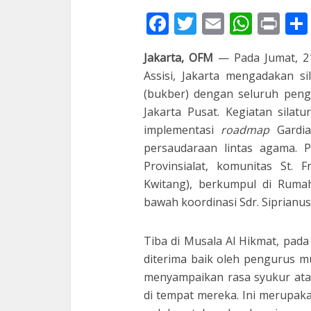
Facebook
Twitter
Email
What
Pri
Jakarta, OFM
— Pada Jumat, 21
Assisi, Jakarta mengadakan s
(bukber) dengan seluruh peng
Jakarta Pusat. Kegiatan sila
implementasi
roadmap
Gardia
persaudaraan lintas agama. P
Provinsialat, komunitas St. 
Kwitang), berkumpul di Rumah
bawah koordinasi Sdr. Siprianu
Tiba di Musala Al Hikmat, pada
diterima baik oleh pengurus m
menyampaikan rasa syukur ata
di tempat mereka. Ini merupak