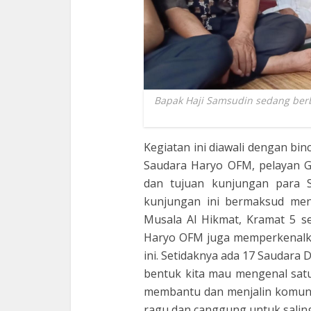
Bapak Haji Samsudin sedang berb
Kegiatan ini diawali dengan bin
Saudara Haryo OFM, pelayan G
dan tujuan kunjungan para 
kunjungan ini bermaksud meng
Musala Al Hikmat, Kramat 5 seh
Haryo OFM juga memperkenalka
ini. Setidaknya ada 17 Saudara D
bentuk kita mau mengenal satu 
membantu dan menjalin komunika
ragu dan canggung untuk saling