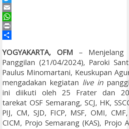
Twitter
Email
WhatsApp
Print
Share
YOGYAKARTA, OFM
– Menjelang 
Panggilan (21/04/2024), Paroki San
Paulus Minomartani, Keuskupan Agu
mengadakan kegiatan
live in
panggi
ini diikuti oleh 25 Frater dan 20
tarekat OSF Semarang, SCJ, HK, SSC
PIJ, CM, SJD, FICP, MSF, OMI, CMF,
CICM, Projo Semarang (KAS), Projo 