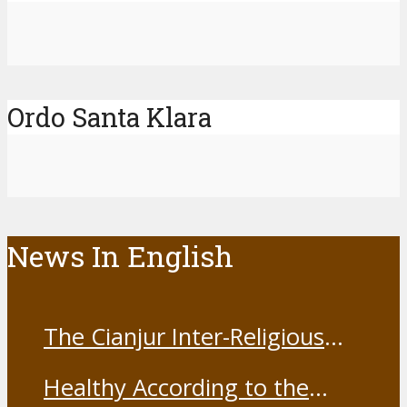
Ordo Santa Klara
News In English
The Cianjur Inter-Religious
Harmony Forum held the Covid-
Healthy According to the
19 Vaccine