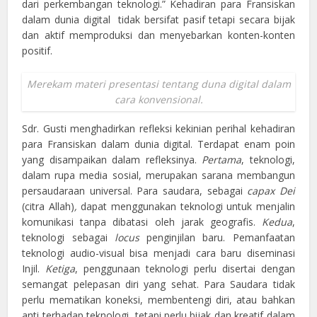
dari perkembangan teknologi.” Kehadiran para Fransiskan
dalam dunia digital tidak bersifat pasif tetapi secara bijak
dan aktif memproduksi dan menyebarkan konten-konten
positif.
Merekam materi presentasi tentang duna digital dalam
cara konvensional.
Sdr. Gusti menghadirkan refleksi kekinian perihal kehadiran
para Fransiskan dalam dunia digital. Terdapat enam poin
yang disampaikan dalam refleksinya.
Pertama
, teknologi,
dalam rupa media sosial, merupakan sarana membangun
persaudaraan universal. Para saudara, sebagai
capax Dei
(citra Allah)
,
dapat menggunakan teknologi untuk menjalin
komunikasi tanpa dibatasi oleh jarak geografis.
Kedua
,
teknologi sebagai
locus
penginjilan baru. Pemanfaatan
teknologi audio-visual bisa menjadi cara baru diseminasi
Injil.
Ketiga
, penggunaan teknologi perlu disertai dengan
semangat pelepasan diri yang sehat. Para Saudara tidak
perlu mematikan koneksi, membentengi diri, atau bahkan
anti terhadap teknologi, tetapi perlu bijak dan kreatif dalam