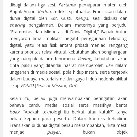
dibagi dalam tiga sesi.
Pertama,
pemaparan materi oleh
Bapak Anton.
Kedua,
refleksi spiritualitas Fransiskan dalam
dunia digital oleh Sdr. Gusti.
Ketiga,
sesi diskusi dan
sharing
pengalaman. Dalam materinya yang berjudul
“Fraternitas dan Minoritas di Dunia Digital,” Bapak Anton
menyoroti lima implikasi negatif penggunaan teknologi
digital, yaitu relasi fisik antara pribadi menjadi renggang
karena prioritas relasi virtual, kebutuhan akan penghargaan
yang nampak dalam fenomena
flexing
, kebutuhan akan
cinta palsu yang ditandai hasrat memperoleh
like
dalam
unggahan di media sosial, pola hidup instan, serta terjebak
dalam budaya materialisme dan gaya hidup hedonis akibat
sikap
FOMO
(
Fear of Missing Out
).
Selain itu, beliau juga menyampaikan peringatan akan
bahaya candu media sosial serta masifnya berita
hoax
. “Apakah teknologi itu berkat atau kutuk?” tanya
beliau kepada para peserta. Dalam konteks kehadiran
Fransiskan di dunia digital beliau menambahkan, “kita mesti
menjadi
player
, bukan objek