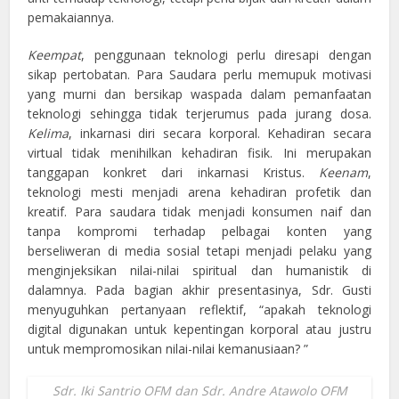
pemakaiannya.
Keempat
, penggunaan teknologi perlu diresapi dengan
sikap pertobatan. Para Saudara perlu memupuk motivasi
yang murni dan bersikap waspada dalam pemanfaatan
teknologi sehingga tidak terjerumus pada jurang dosa.
Kelima
, inkarnasi diri secara korporal. Kehadiran secara
virtual tidak menihilkan kehadiran fisik. Ini merupakan
tanggapan konkret dari inkarnasi Kristus.
Keenam
,
teknologi mesti menjadi arena kehadiran profetik dan
kreatif. Para saudara tidak menjadi konsumen naif dan
tanpa kompromi terhadap pelbagai konten yang
berseliweran di media sosial tetapi menjadi pelaku yang
menginjeksikan nilai-nilai spiritual dan humanistik di
dalamnya. Pada bagian akhir presentasinya, Sdr. Gusti
menyuguhkan pertanyaan reflektif, “apakah teknologi
digital digunakan untuk kepentingan korporal atau justru
untuk mempromosikan nilai-nilai kemanusiaan? ”
Sdr. Iki Santrio OFM dan Sdr. Andre Atawolo OFM