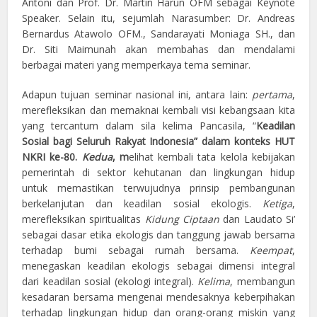
Antoni dan Prof. Dr. Martin Harun OFM sebagai Keynote
Speaker. Selain itu, sejumlah Narasumber: Dr. Andreas
Bernardus Atawolo OFM., Sandarayati Moniaga SH., dan
Dr. Siti Maimunah akan membahas dan mendalami
berbagai materi yang memperkaya tema seminar.
Adapun tujuan seminar nasional ini, antara lain:
pertama
,
merefleksikan dan memaknai kembali visi kebangsaan kita
yang tercantum dalam sila kelima Pancasila, “
Keadilan
Sosial bagi Seluruh Rakyat Indonesi
a” dalam konteks HUT
NKRI ke-80.
Kedua
, m
elihat kembali tata kelola kebijakan
pemerintah di sektor kehutanan dan lingkungan hidup
untuk memastikan terwujudnya prinsip pembangunan
berkelanjutan dan keadilan sosial ekologis.
Ketiga
,
merefleksikan spiritualitas
Kidung Ciptaan
dan Laudato Si’
sebagai dasar etika ekologis dan tanggung jawab bersama
terhadap bumi sebagai rumah bersama.
Keempat
,
menegaskan keadilan ekologis sebagai dimensi integral
dari keadilan sosial (ekologi integral).
Kelima
, membangun
kesadaran bersama mengenai mendesaknya keberpihakan
terhadap lingkungan hidup dan orang-orang miskin yang