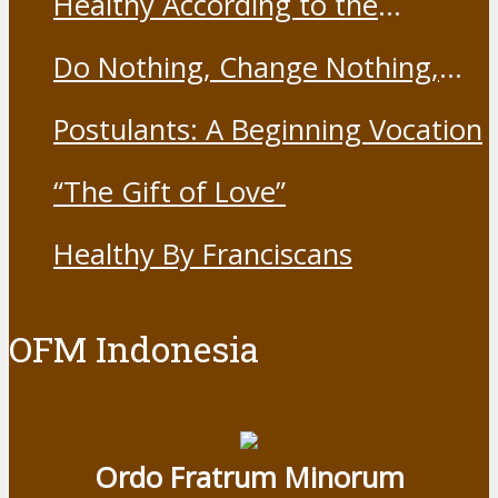
Healthy According to the
19 Vaccine
Franciscans
Do Nothing, Change Nothing,
Resist Nothing
Postulants: A Beginning Vocation
“The Gift of Love”
Healthy By Franciscans
OFM Indonesia
Ordo Fratrum Minorum