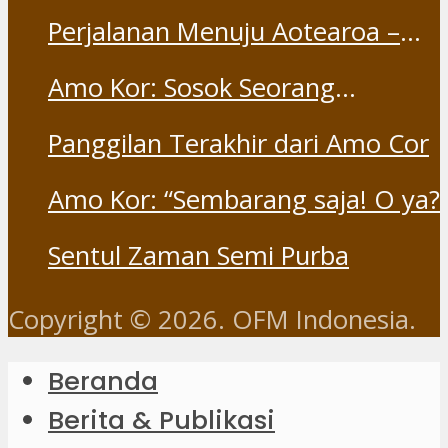
Perjalanan Menuju Aotearoa –
Part 1
Amo Kor: Sosok Seorang
“Saudara” dan “Dina” yang
Panggilan Terakhir dari Amo Cor
Otentik
Amo Kor: “Sembarang saja! O ya?
Sentul Zaman Semi Purba
Copyright © 2026. OFM Indonesia.
Beranda
Berita & Publikasi