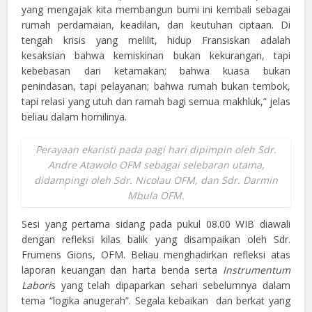
yang mengajak kita membangun bumi ini kembali sebagai
rumah perdamaian, keadilan, dan keutuhan ciptaan. Di
tengah krisis yang melilit, hidup Fransiskan adalah
kesaksian bahwa kemiskinan bukan kekurangan, tapi
kebebasan dari ketamakan; bahwa kuasa bukan
penindasan, tapi pelayanan; bahwa rumah bukan tembok,
tapi relasi yang utuh dan ramah bagi semua makhluk,” jelas
beliau dalam homilinya.
Perayaan ekaristi pada pagi hari dipimpin oleh Sdr.
Andre Atawolo OFM sebagai selebaran utama,
didampingi oleh Sdr. Nicolau OFM, dan Sdr. Darmin
Mbula OFM.
Sesi yang pertama sidang pada pukul 08.00 WIB diawali
dengan refleksi kilas balik yang disampaikan oleh Sdr.
Frumens Gions, OFM. Beliau menghadirkan refleksi atas
laporan keuangan dan harta benda serta
Instrumentum
Labori
s yang telah dipaparkan sehari sebelumnya dalam
tema “logika anugerah”. Segala kebaikan dan berkat yang