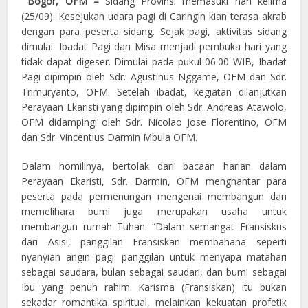
Bogor
,
OFM –
Sidang Provinsi memasuki hari kelima
(25/09). Kesejukan udara pagi di Caringin kian terasa akrab
dengan para peserta sidang. Sejak pagi, aktivitas sidang
dimulai. Ibadat Pagi dan Misa menjadi pembuka hari yang
tidak dapat digeser. Dimulai pada pukul 06.00 WIB, Ibadat
Pagi dipimpin oleh Sdr. Agustinus Nggame, OFM dan Sdr.
Trimuryanto, OFM. Setelah ibadat, kegiatan dilanjutkan
Perayaan Ekaristi yang dipimpin oleh Sdr. Andreas Atawolo,
OFM didampingi oleh Sdr. Nicolao Jose Florentino, OFM
dan Sdr. Vincentius Darmin Mbula OFM.
Dalam homilinya, bertolak dari bacaan harian dalam
Perayaan Ekaristi, Sdr. Darmin, OFM menghantar para
peserta pada permenungan mengenai membangun dan
memelihara bumi juga merupakan usaha untuk
membangun rumah Tuhan. “Dalam semangat Fransiskus
dari Asisi, panggilan Fransiskan membahana seperti
nyanyian angin pagi: panggilan untuk menyapa matahari
sebagai saudara, bulan sebagai saudari, dan bumi sebagai
Ibu yang penuh rahim. Karisma (Fransiskan) itu bukan
sekadar romantika spiritual, melainkan kekuatan profetik