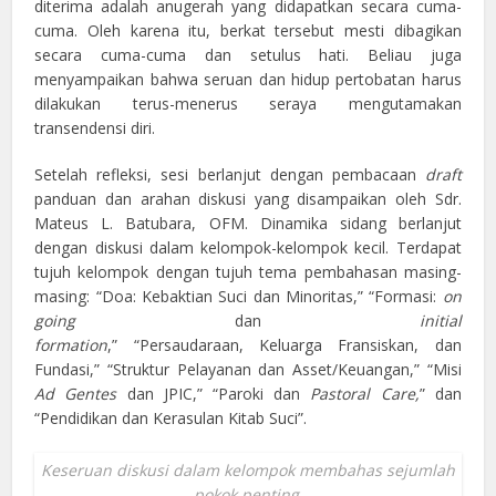
diterima adalah anugerah yang didapatkan secara cuma-
cuma. Oleh karena itu, berkat tersebut mesti dibagikan
secara cuma-cuma dan setulus hati. Beliau juga
menyampaikan bahwa seruan dan hidup pertobatan harus
dilakukan terus-menerus seraya mengutamakan
transendensi diri.
Setelah refleksi, sesi berlanjut dengan pembacaan
draft
panduan dan arahan diskusi yang disampaikan oleh Sdr.
Mateus L. Batubara, OFM. Dinamika sidang berlanjut
dengan diskusi dalam kelompok-kelompok kecil. Terdapat
tujuh kelompok dengan tujuh tema pembahasan masing-
masing: “Doa: Kebaktian Suci dan Minoritas,” “Formasi:
o
n
going
dan
initial
formation
,” “Persaudaraan, Keluarga Fransiskan, dan
Fundasi,” “Struktur Pelayanan dan Asset/Keuangan,” “Misi
Ad Gentes
dan JPIC,” “Paroki dan
Pastoral Care
,
” dan
“Pendidikan dan Kerasulan Kitab Suci”.
Keseruan diskusi dalam kelompok membahas sejumlah
pokok penting.