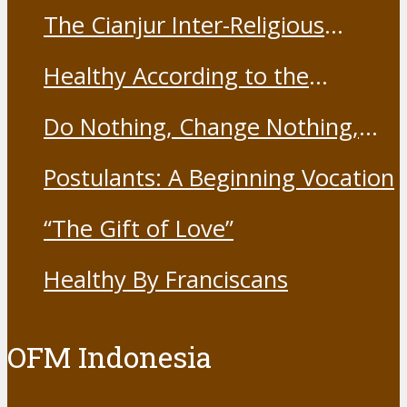
The Cianjur Inter-Religious
Harmony Forum held the Covid-
Healthy According to the
19 Vaccine
Franciscans
Do Nothing, Change Nothing,
Resist Nothing
Postulants: A Beginning Vocation
“The Gift of Love”
Healthy By Franciscans
OFM Indonesia