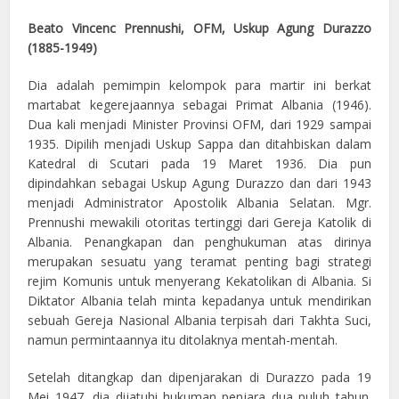
Beato Vincenc Prennushi, OFM, Uskup Agung Durazzo
(1885-1949)
Dia adalah pemimpin kelompok para martir ini berkat
martabat kegerejaannya sebagai Primat Albania (1946).
Dua kali menjadi Minister Provinsi OFM, dari 1929 sampai
1935. Dipilih menjadi Uskup Sappa dan ditahbiskan dalam
Katedral di Scutari pada 19 Maret 1936. Dia pun
dipindahkan sebagai Uskup Agung Durazzo dan dari 1943
menjadi Administrator Apostolik Albania Selatan. Mgr.
Prennushi mewakili otoritas tertinggi dari Gereja Katolik di
Albania. Penangkapan dan penghukuman atas dirinya
merupakan sesuatu yang teramat penting bagi strategi
rejim Komunis untuk menyerang Kekatolikan di Albania. Si
Diktator Albania telah minta kepadanya untuk mendirikan
sebuah Gereja Nasional Albania terpisah dari Takhta Suci,
namun permintaannya itu ditolaknya mentah-mentah.
Setelah ditangkap dan dipenjarakan di Durazzo pada 19
Mei 1947, dia dijatuhi hukuman penjara dua puluh tahun.