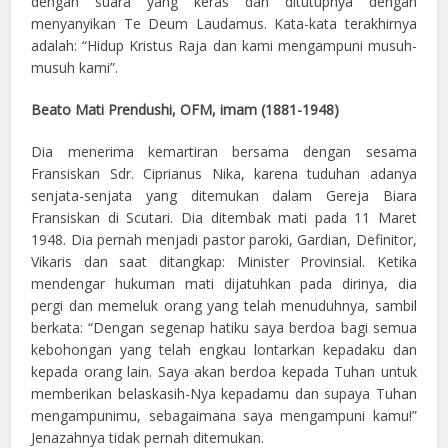
dengan suara yang keras dan ditutupnya dengan
menyanyikan Te Deum Laudamus. Kata-kata terakhirnya
adalah: “Hidup Kristus Raja dan kami mengampuni musuh-
musuh kami”.
Beato Mati Prendushi, OFM, imam (1881-1948)
Dia menerima kemartiran bersama dengan sesama
Fransiskan Sdr. Ciprianus Nika, karena tuduhan adanya
senjata-senjata yang ditemukan dalam Gereja Biara
Fransiskan di Scutari. Dia ditembak mati pada 11 Maret
1948. Dia pernah menjadi pastor paroki, Gardian, Definitor,
Vikaris dan saat ditangkap: Minister Provinsial. Ketika
mendengar hukuman mati dijatuhkan pada dirinya, dia
pergi dan memeluk orang yang telah menuduhnya, sambil
berkata: “Dengan segenap hatiku saya berdoa bagi semua
kebohongan yang telah engkau lontarkan kepadaku dan
kepada orang lain. Saya akan berdoa kepada Tuhan untuk
memberikan belaskasih-Nya kepadamu dan supaya Tuhan
mengampunimu, sebagaimana saya mengampuni kamu!”
Jenazahnya tidak pernah ditemukan.