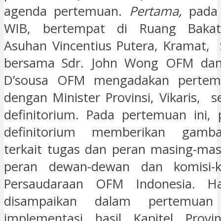
agenda pertemuan.
Pertama,
pada
WIB, bertempat di Ruang Bakat-
Asuhan Vincentius Putera, Kramat,
bersama Sdr. John Wong OFM dan 
D’sousa OFM mengadakan pertemu
dengan Minister Provinsi, Vikaris, 
definitorium. Pada pertemuan ini,
definitorium memberikan gamba
terkait tugas dan peran masing-ma
peran dewan-dewan dan komisi-k
Persaudaraan OFM Indonesia. Ha
disampaikan dalam pertemuan
implementasi hasil Kapitel Provi