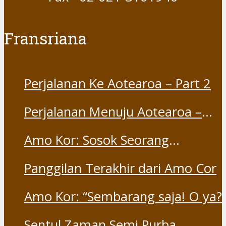
Fransriana
Perjalanan Ke Aotearoa – Part 2
Perjalanan Menuju Aotearoa –
Part 1
Amo Kor: Sosok Seorang
“Saudara” dan “Dina” yang
Panggilan Terakhir dari Amo Cor
Otentik
Amo Kor: “Sembarang saja! O ya?
Sentul Zaman Semi Purba