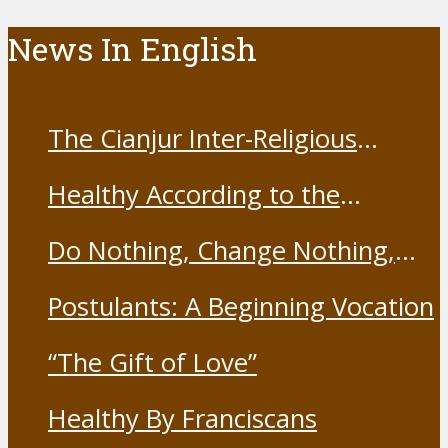
News In English
The Cianjur Inter-Religious
Harmony Forum held the Covid-
Healthy According to the
19 Vaccine
Franciscans
Do Nothing, Change Nothing,
Resist Nothing
Postulants: A Beginning Vocation
“The Gift of Love”
Healthy By Franciscans