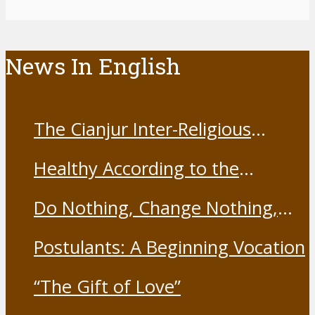
News In English
The Cianjur Inter-Religious
Harmony Forum held the Covid-
Healthy According to the
19 Vaccine
Franciscans
Do Nothing, Change Nothing,
Resist Nothing
Postulants: A Beginning Vocation
“The Gift of Love”