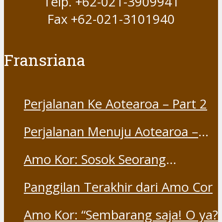
Telp. +62-021-3909941
Fax +62-021-3101940
Fransriana
Perjalanan Ke Aotearoa – Part 2
Perjalanan Menuju Aotearoa –
Part 1
Amo Kor: Sosok Seorang
“Saudara” dan “Dina” yang
Panggilan Terakhir dari Amo Cor
Otentik
Amo Kor: “Sembarang saja! O ya?