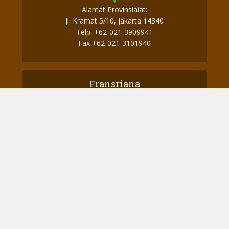
Alamat Provinsialat:
Jl. Kramat 5/10, Jakarta 14340
Telp. +62-021-3909941
Fax +62-021-3101940
Fransriana
Perjalanan Ke Aotearoa – Part 2
Perjalanan Menuju Aotearoa – Part 1
Amo Kor: Sosok Seorang “Saudara” dan “Dina”
yang Otentik
Panggilan Terakhir dari Amo Cor
Amo Kor: “Sembarang saja! O ya?