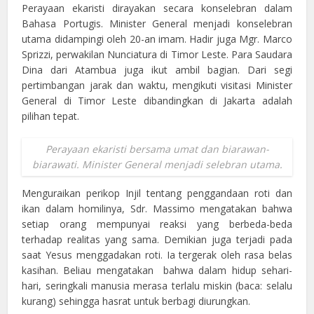
Perayaan ekaristi dirayakan secara konselebran dalam
Bahasa Portugis. Minister General menjadi konselebran
utama didampingi oleh 20-an imam. Hadir juga Mgr. Marco
Sprizzi, perwakilan Nunciatura di Timor Leste. Para Saudara
Dina dari Atambua juga ikut ambil bagian. Dari segi
pertimbangan jarak dan waktu, mengikuti visitasi Minister
General di Timor Leste dibandingkan di Jakarta adalah
pilihan tepat.
Perayaan ekaristi bersama umat dan biarawan-
biarawati. Minister General menjadi selebran utama.
Menguraikan perikop Injil tentang penggandaan roti dan
ikan dalam homilinya, Sdr. Massimo mengatakan bahwa
setiap orang mempunyai reaksi yang berbeda-beda
terhadap realitas yang sama. Demikian juga terjadi pada
saat Yesus menggadakan roti. Ia tergerak oleh rasa belas
kasihan. Beliau mengatakan bahwa dalam hidup sehari-
hari, seringkali manusia merasa terlalu miskin (baca: selalu
kurang) sehingga hasrat untuk berbagi diurungkan.