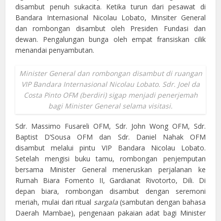
disambut penuh sukacita. Ketika turun dari pesawat di
Bandara Internasional Nicolau Lobato, Minsiter General
dan rombongan disambut oleh Presiden Fundasi dan
dewan. Pengalungan bunga oleh empat fransiskan cilik
menandai penyambutan.
Minister General dan rombongan disambut di ruangan
VIP Bandara Internasional Nicolau Lobato. Sdr. Joel da
Costa Pinto OFM (berdiri) sigap menjadi penerjemah
bagi Minister General selama visitasi.
Sdr. Massimo Fusareli OFM, Sdr. John Wong OFM, Sdr.
Baptist D’Sousa OFM dan Sdr. Daniel Nahak OFM
disambut melalui pintu VIP Bandara Nicolau Lobato.
Setelah mengisi buku tamu, rombongan penjemputan
bersama Minister General meneruskan perjalanan ke
Rumah Biara Fomento II, Gardianat Rivotorto, Dili. Di
depan biara, rombongan disambut dengan seremoni
meriah, mulai dari ritual
sargala
(sambutan dengan bahasa
Daerah Mambae), pengenaan pakaian adat bagi Minister