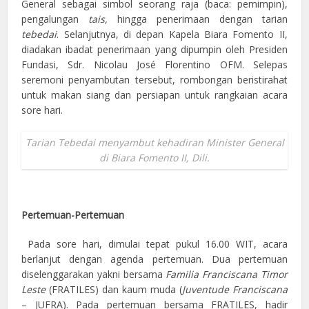
General sebagai simbol seorang raja (baca: pemimpin),
pengalungan
tais,
hingga penerimaan dengan tarian
tebedai
. Selanjutnya, di depan Kapela Biara Fomento II,
diadakan ibadat penerimaan yang dipumpin oleh Presiden
Fundasi, Sdr. Nicolau José Florentino OFM. Selepas
seremoni penyambutan tersebut, rombongan beristirahat
untuk makan siang dan persiapan untuk rangkaian acara
sore hari.
Tarian Tebedai menyambut kehadiran Minister General
di Biara Fomento II, Dili.
Pertemuan-Pertemuan
Pada sore hari, dimulai tepat pukul 16.00 WIT, acara
berlanjut dengan agenda pertemuan. Dua pertemuan
diselenggarakan yakni bersama
Familia Franciscana Timor
Leste
(FRATILES) dan kaum muda (
Juventude Franciscana
– JUFRA). Pada pertemuan bersama FRATILES, hadir