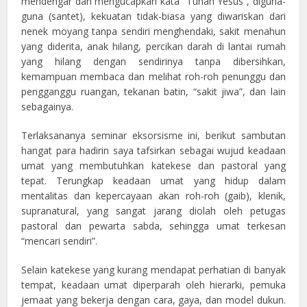
mendengar dan mengucapkan kata “Tuhan Yesus”, diguna-
guna (santet), kekuatan tidak-biasa yang diwariskan dari
nenek moyang tanpa sendiri menghendaki, sakit menahun
yang diderita, anak hilang, percikan darah di lantai rumah
yang hilang dengan sendirinya tanpa dibersihkan,
kemampuan membaca dan melihat roh-roh penunggu dan
pengganggu ruangan, tekanan batin, “sakit jiwa”, dan lain
sebagainya.
Terlaksananya seminar eksorsisme ini, berikut sambutan
hangat para hadirin saya tafsirkan sebagai wujud keadaan
umat yang membutuhkan katekese dan pastoral yang
tepat. Terungkap keadaan umat yang hidup dalam
mentalitas dan kepercayaan akan roh-roh (gaib), klenik,
supranatural, yang sangat jarang diolah oleh petugas
pastoral dan pewarta sabda, sehingga umat terkesan
“mencari sendiri”.
Selain katekese yang kurang mendapat perhatian di banyak
tempat, keadaan umat diperparah oleh hierarki, pemuka
jemaat yang bekerja dengan cara, gaya, dan model dukun.