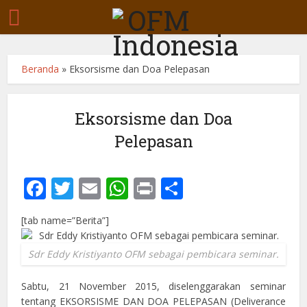
Beranda
»
Eksorsisme dan Doa Pelepasan
Eksorsisme dan Doa
Pelepasan
Facebook
Twitter
Email
WhatsApp
Print
Share
[tab name=”Berita”]
Sdr Eddy Kristiyanto OFM sebagai pembicara seminar.
Sabtu, 21 November 2015, diselenggarakan seminar
tentang EKSORSISME DAN DOA PELEPASAN (Deliverance