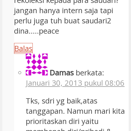
Januari 30, 2013 pukul 08:06
Tks, sdri yg baik,atas
tanggapan. Namun mari kita
prioritaskan diri yaitu
membenah diri/pribadi &
komunitas sebelum
membenah yg lain. Sya
belum pantas utk memberi
pd yg lain, ada sdra/i yg lebih
berkompeten pd
bidangnya…..Heeee….