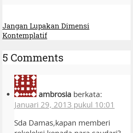
ambrosia
berkata:
Januari 29, 2013 pukul 10:01
Sda Damas,kapan memberi
rekoleksi kepada para saudari?
jangan hanya intern saja tapi
perlu juga tuh buat saudari2
dina…..peace
Balas
Damas
berkata: