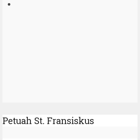
Petuah St. Fransiskus
St. Fransiskus Assisi
Para Kudus Fransiskan