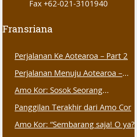
Part 1
Amo Kor: Sosok Seorang
“Saudara” dan “Dina” yang
Panggilan Terakhir dari Amo Cor
Otentik
Amo Kor: “Sembarang saja! O ya?
Sentul Zaman Semi Purba
Copyright © 2026. OFM Indonesia.