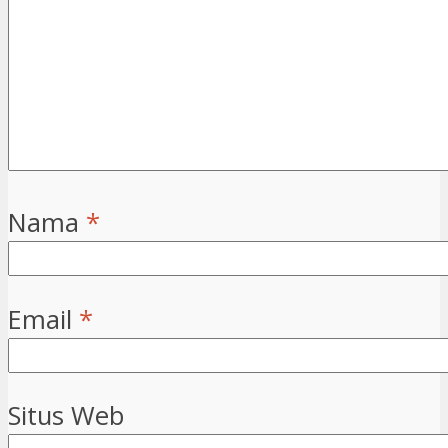
Email
*
Situs Web
Prapaskah St.Fransiskus