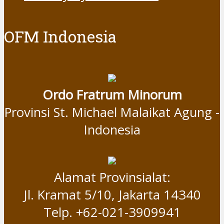
Alamat Provinsialat:
Jl. Kramat 5/10, Jakarta 14340
Telp. +62-021-3909941
Fax +62-021-3101940
Fransriana
Perjalanan Ke Aotearoa – Part 2
Perjalanan Menuju Aotearoa –