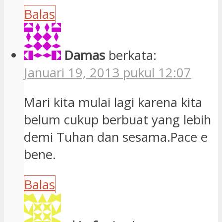
demi Tuhan dan sesama.Pace e
bene.
Balas
oki ofm
berkata:
Januari 12, 2013 pukul 17:57
suka…
Balas
Tinggalkan Komentar