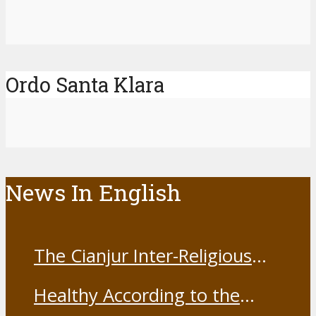
Ordo Santa Klara
News In English
The Cianjur Inter-Religious
Harmony Forum held the Covid-
Healthy According to the
19 Vaccine