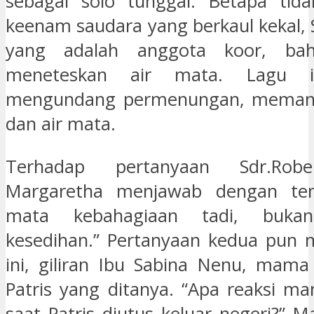
sebagai solo tunggal. Betapa tida
keenam saudara yang berkaul kekal, S
yang adalah anggota koor, ba
meneteskan air mata. Lagu i
mengundang permenungan, memant
dan air mata.
Terhadap pertanyaan Sdr.Rob
Margaretha menjawab dengan ten
mata kebahagiaan tadi, buka
kesedihan.” Pertanyaan kedua pun m
ini, giliran Ibu Sabina Nenu, mama
Patris yang ditanya. “Apa reaksi ma
saat Patris diutus keluar negeri?” 