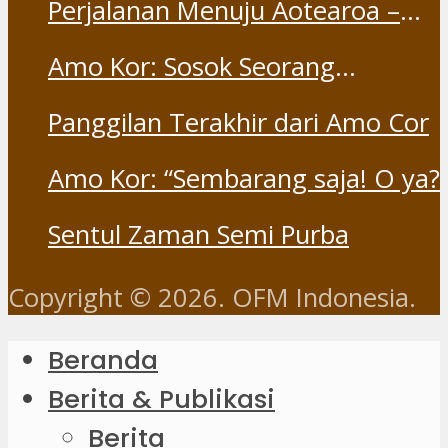
Perjalanan Menuju Aotearoa –
Part 1
Amo Kor: Sosok Seorang
“Saudara” dan “Dina” yang
Panggilan Terakhir dari Amo Cor
Otentik
Amo Kor: “Sembarang saja! O ya?
Sentul Zaman Semi Purba
Copyright © 2026. OFM Indonesia.
Beranda
Berita & Publikasi
Berita