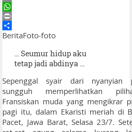
Email
WhatsApp
Print
Share
Berita
Foto-foto
… Seumur hidup aku
tetap jadi abdinya …
Sepenggal syair dari nyanyian 
sungguh memperlihatkan pili
Fransiskan muda yang mengikrar pr
pagi itu, dalam Ekaristi meriah di B
Pacet, Jawa Barat, Selasa 23/7. Set