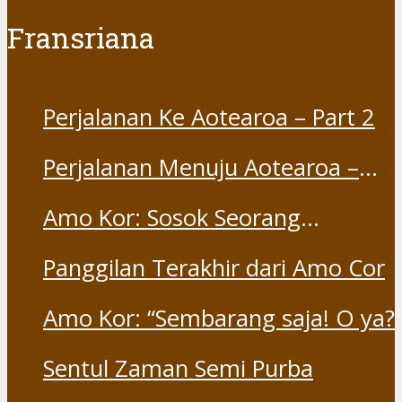
Fransriana
Perjalanan Ke Aotearoa – Part 2
Perjalanan Menuju Aotearoa –
Part 1
Amo Kor: Sosok Seorang
“Saudara” dan “Dina” yang
Panggilan Terakhir dari Amo Cor
Otentik
Amo Kor: “Sembarang saja! O ya?
Sentul Zaman Semi Purba