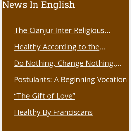
News In English
The Cianjur Inter-Religious
Harmony Forum held the Covid-
Healthy According to the
19 Vaccine
Franciscans
Do Nothing, Change Nothing,
Resist Nothing
Postulants: A Beginning Vocation
“The Gift of Love”
Healthy By Franciscans