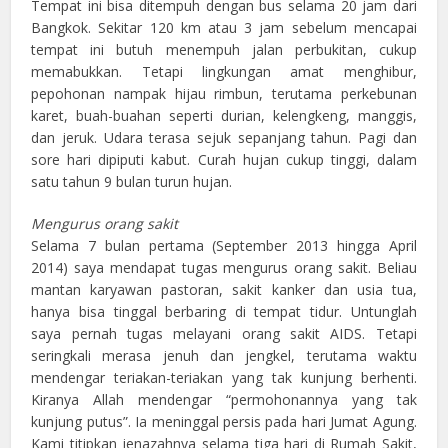
Tempat ini bisa ditempuh dengan bus selama 20 jam dari
Bangkok. Sekitar 120 km atau 3 jam sebelum mencapai
tempat ini butuh menempuh jalan perbukitan, cukup
memabukkan. Tetapi lingkungan amat menghibur,
pepohonan nampak hijau rimbun, terutama perkebunan
karet, buah-buahan seperti durian, kelengkeng, manggis,
dan jeruk. Udara terasa sejuk sepanjang tahun. Pagi dan
sore hari dipiputi kabut. Curah hujan cukup tinggi, dalam
satu tahun 9 bulan turun hujan.
Mengurus orang sakit
Selama 7 bulan pertama (September 2013 hingga April
2014) saya mendapat tugas mengurus orang sakit. Beliau
mantan karyawan pastoran, sakit kanker dan usia tua,
hanya bisa tinggal berbaring di tempat tidur. Untunglah
saya pernah tugas melayani orang sakit AIDS. Tetapi
seringkali merasa jenuh dan jengkel, terutama waktu
mendengar teriakan-teriakan yang tak kunjung berhenti.
Kiranya Allah mendengar “permohonannya yang tak
kunjung putus”. Ia meninggal persis pada hari Jumat Agung.
Kami titipkan jenazahnya selama tiga hari di Rumah Sakit,