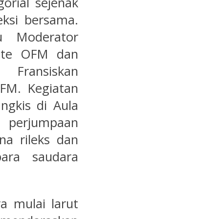
gorial sejenak
ksi bersama.
u Moderator
Tote OFM dan
 Fransiskan
OFM. Kegiatan
ngkis di Aula
i perjumpaan
na rileks dan
ara saudara
a mulai larut