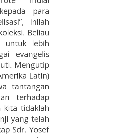
Tote mulai
kepada para
sasi”, inilah
leksi. Beliau
 untuk lebih
ai evangelis
luti. Mengutip
merika Latin)
wa tantangan
gan terhadap
 kita tidaklah
nji yang telah
kap Sdr. Yosef