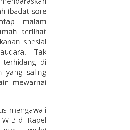
mendaraskan
h ibadat sore
antap malam
mah terlihat
anan spesial
audara. Tak
 terhidang di
 yang saling
ain mewarnai
us mengawali
 WIB di Kapel