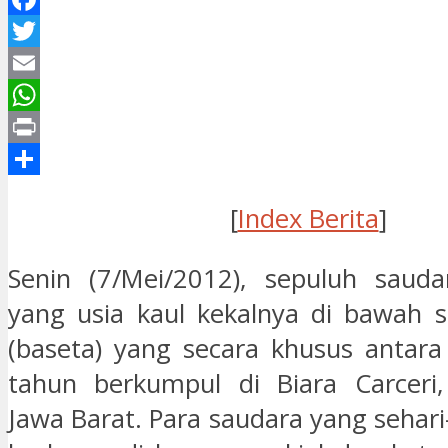
Facebook
Twitter
Email
WhatsApp
Print
Share
[
Index Berita
]
Senin (7/Mei/2012), sepuluh sauda
yang usia kaul kekalnya di bawah 
(baseta) yang secara khusus antar
tahun berkumpul di Biara Carceri,
Jawa Barat. Para saudara yang sehari