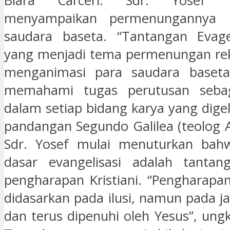
Biara Carceri. Sdr. Yosef 
menyampaikan permenungannya 
saudara baseta. “Tantangan Evageli
yang menjadi tema permenungan reko
menganimasi para saudara baseta
memahami tugas perutusan sebag
dalam setiap bidang karya yang dige
pandangan Segundo Galilea (teolog A
Sdr. Yosef mulai menuturkan bah
dasar evangelisasi adalah tantan
pengharapan Kristiani. “Pengharapan
didasarkan pada ilusi, namun pada ja
dan terus dipenuhi oleh Yesus”, ung