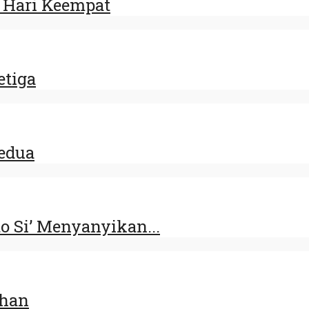
5 Hari Keempat
etiga
Kedua
 Si’ Menyanyikan...
uhan