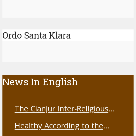
Ordo Santa Klara
News In English
The Cianjur Inter-Religious
Harmony Forum held the Covid-
Healthy According to the
19 Vaccine