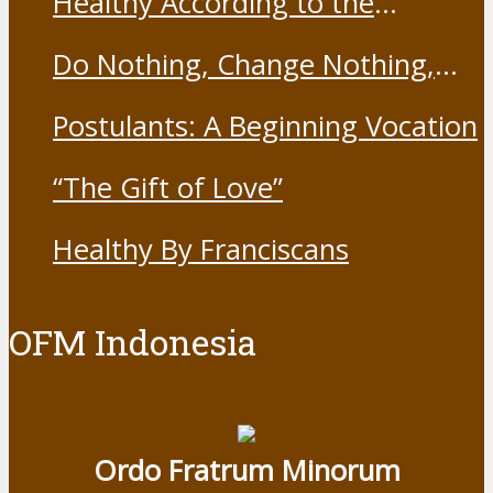
Healthy According to the
19 Vaccine
Franciscans
Do Nothing, Change Nothing,
Resist Nothing
Postulants: A Beginning Vocation
“The Gift of Love”
Healthy By Franciscans
OFM Indonesia
Ordo Fratrum Minorum