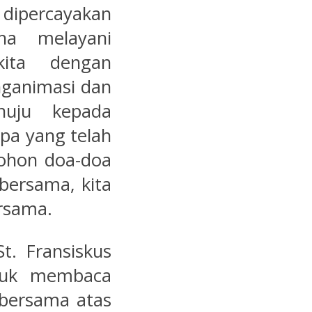
 dipercayakan
ha melayani
kita dengan
ganimasi dan
uju kepada
pa yang telah
mohon doa-doa
 bersama, kita
rsama.
. Fransiskus
ntuk membaca
 bersama atas