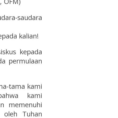
i, OFM)
udara-saudara
pada kalian!
iskus kepada
ada permulaan
ama-tama kami
 bahwa kami
an memenuhi
n oleh Tuhan