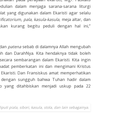
ulian dalam menjaga sarana-sarana liturgi
alat yang digunakan dalam Ekaristi agar selalu
ificatorium, pala, kasula-kasula
, meja altar, dan
iskan kurang begitu peduli dengan hal ini,”
dan
patena
sebab di dalamnya Allah mengubah
h dan DarahNya. Kita hendaknya tidak boleh
secara sembarangan dalam Ekaristi. Kita ingin
adat pemberkatan ini dan mengimani Kristus
 Ekaristi. Dan Fransiskus amat memperhatikan
ni dengan sungguh bahwa Tuhan hadir dalam
up yang ditahbiskan menjadi uskup pada 22
puti piala, sibori, kasula, stola, dan lain sebagainya.