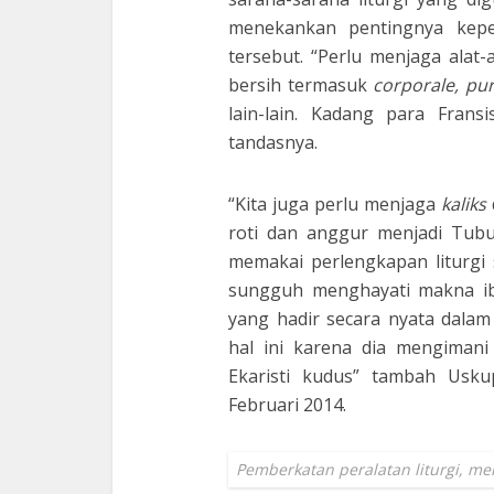
menekankan pentingnya keped
tersebut. “Perlu menjaga alat-
bersih termasuk
corporale, pur
lain-lain. Kadang para Frans
tandasnya.
“Kita juga perlu menjaga
kaliks
roti dan anggur menjadi Tubu
memakai perlengkapan liturgi 
sungguh menghayati makna ib
yang hadir secara nyata dalam
hal ini karena dia mengima
Ekaristi kudus” tambah Usk
Februari 2014.
Pemberkatan peralatan liturgi, meli