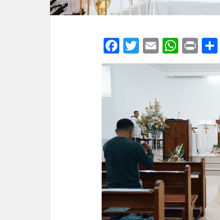
Facebook
Twitter
Email
What
Pri