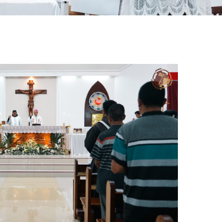
sApp
nt
Share