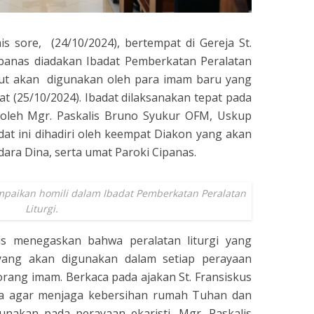
s sore, (24/10/2024), bertempat di Gereja St.
ipanas diadakan Ibadat Pemberkatan Peralatan
sebut akan digunakan oleh para imam baru yang
at (25/10/2024). Ibadat dilaksanakan tepat pada
 oleh Mgr. Paskalis Bruno Syukur OFM, Uskup
at ini dihadiri oleh keempat Diakon yang akan
dara Dina, serta umat Paroki Cipanas.
paikan homili dalam Ibadat Pemberkatan Peralatan
Liturgi.
is menegaskan bahwa peralatan liturgi yang
yang akan digunakan dalam setiap perayaan
eorang imam. Berkaca pada ajakan St. Fransiskus
ya agar menjaga kebersihan rumah Tuhan dan
gunakan pada perayaan ekaristi, Mgr. Paskalis