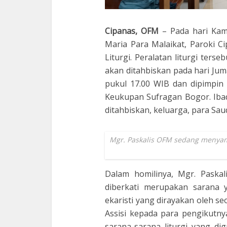
Cipanas, OFM
– Pada hari Kami
Maria Para Malaikat, Paroki C
Liturgi. Peralatan liturgi ter
akan ditahbiskan pada hari Jum
pukul 17.00 WIB dan dipimpin
Keukupan Sufragan Bogor. Ibad
ditahbiskan, keluarga, para Sau
Mgr. Paskalis OFM sedang menyam
Dalam homilinya, Mgr. Paskal
diberkati merupakan sarana 
ekaristi yang dirayakan oleh s
Assisi kepada para pengikutn
sarana-sarana liturgi yang di