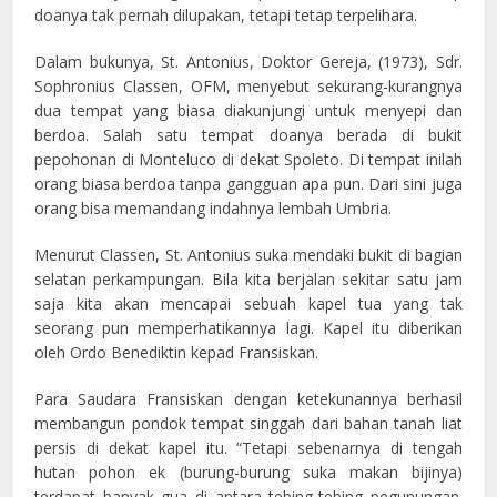
doanya tak pernah dilupakan, tetapi tetap terpelihara.
Dalam bukunya, St. Antonius, Doktor Gereja, (1973), Sdr.
Sophronius Classen, OFM, menyebut sekurang-kurangnya
dua tempat yang biasa diakunjungi untuk menyepi dan
berdoa. Salah satu tempat doanya berada di bukit
pepohonan di Monteluco di dekat Spoleto. Di tempat inilah
orang biasa berdoa tanpa gangguan apa pun. Dari sini juga
orang bisa memandang indahnya lembah Umbria.
Menurut Classen, St. Antonius suka mendaki bukit di bagian
selatan perkampungan. Bila kita berjalan sekitar satu jam
saja kita akan mencapai sebuah kapel tua yang tak
seorang pun memperhatikannya lagi. Kapel itu diberikan
oleh Ordo Benediktin kepad Fransiskan.
Para Saudara Fransiskan dengan ketekunannya berhasil
membangun pondok tempat singgah dari bahan tanah liat
persis di dekat kapel itu. “Tetapi sebenarnya di tengah
hutan pohon ek (burung-burung suka makan bijinya)
terdapat banyak gua di antara tebing-tebing pegunungan.