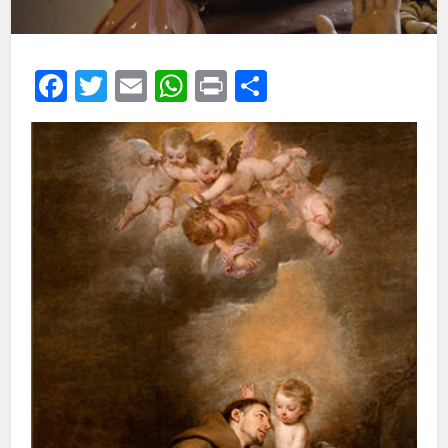
Facebook
Twitter
Email
WhatsApp
Print
Share